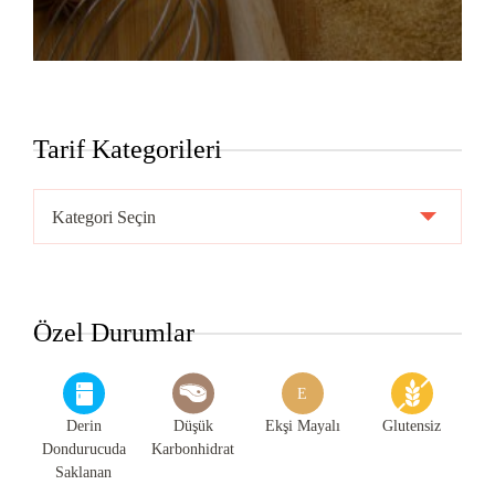
Tarif Kategorileri
Tarif
Kategorileri
Özel Durumlar
E
Derin
Düşük
Ekşi Mayalı
Glutensiz
Dondurucuda
Karbonhidrat
Saklanan