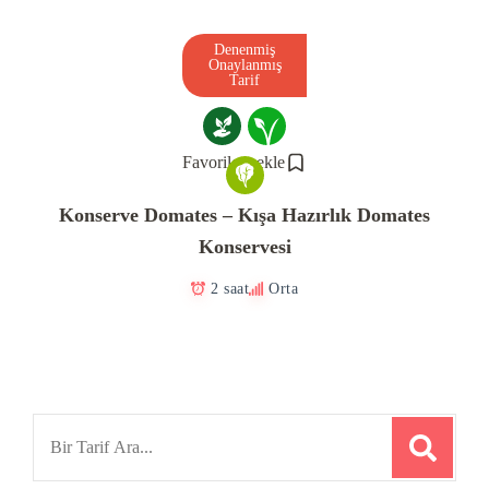
Denenmiş
Onaylanmış
Tarif
Favorilere ekle
Konserve Domates – Kışa Hazırlık Domates
Konservesi
2 saat
Orta
Search
for: