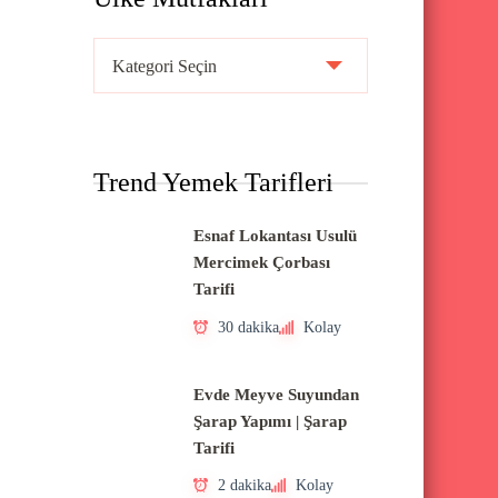
Ü
l
k
e
Trend Yemek Tarifleri
M
u
Esnaf Lokantası Usulü
t
Mercimek Çorbası
f
Tarifi
a
30 dakika
Kolay
k
l
Evde Meyve Suyundan
a
Şarap Yapımı | Şarap
Tarifi
r
ı
2 dakika
Kolay