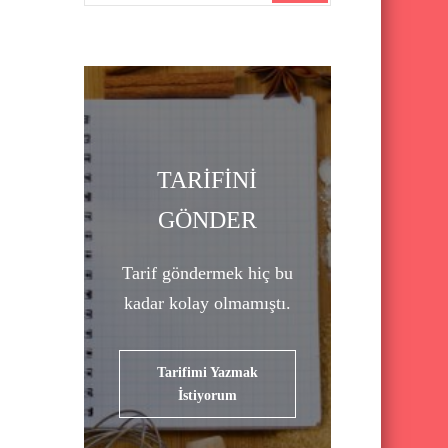
a
r
c
h
f
o
TARİFİNİ
r
GÖNDER
:
Tarif göndermek hiç bu
kadar kolay olmamıştı.
Tarifimi Yazmak
İstiyorum