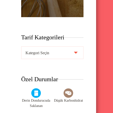
Tarif Kategorileri
T
a
r
i
Özel Durumlar
f
K
a
Derin Dondurucuda
Düşük Karbonhidrat
t
Saklanan
e