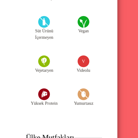
Süt Ürünü
Vegan
İçermeyen
V
Vejetaryen
Videolu
Yüksek Protein
Yumurtasız
Ülke Mutfakları