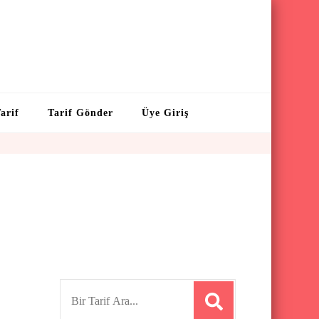
arif
Tarif Gönder
Üye Giriş
S
e