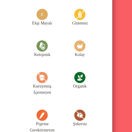
g
o
E
r
Ekşi Mayalı
Glutensiz
i
l
e
Ketojenik
Kolay
r
i
Kuruyemiş
Organik
İçermeyen
Pişirme
Şekersiz
Gerektirmeyen