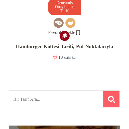
Denenmiş
Onaylanmış
Tarif
Favorilere ekle
Hamburger Köftesi Tarifi, Püf Noktalarıyla
10 dakika
Search
for: