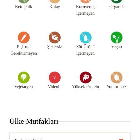
Ketojenik
Kolay
Kuruyemiş
Organik
İçermeyen
Pişirme
Şekersiz
Süt Ürünü
Vegan
Gerektirmeyen
İçermeyen
V
Vejetaryen
Videolu
Yüksek Protein
Yumurtasız
Ülke Mutfakları
Ülke