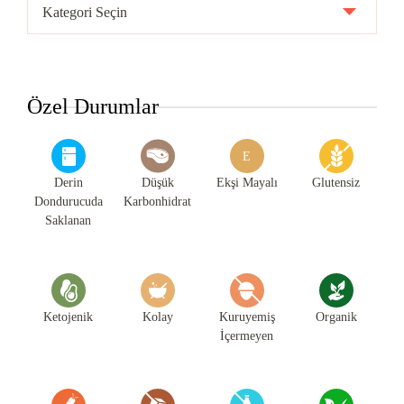
Tarif
Kategorileri
Özel Durumlar
E
Derin
Düşük
Ekşi Mayalı
Glutensiz
Dondurucuda
Karbonhidrat
Saklanan
Ketojenik
Kolay
Kuruyemiş
Organik
İçermeyen