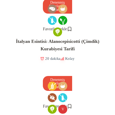
Denenmiş
Onaylanmış
Tarif
Favorilere ekle
İtalyan Esintisi: Alanocepisicotti (Çimdik)
Kurabiyesi Tarifi
20 dakika
Kolay
Denenmiş
Onaylanmış
Tarif
Favorilere ekle
V