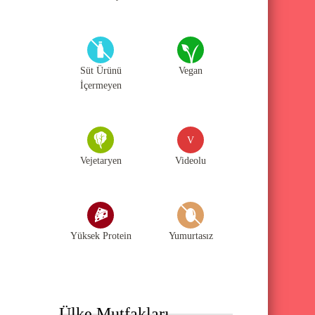
Süt Ürünü
Vegan
İçermeyen
V
Vejetaryen
Videolu
Yüksek Protein
Yumurtasız
Ülke Mutfakları