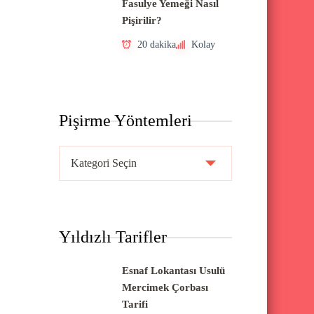
Fasulye Yemeği Nasıl
Pişirilir?
20 dakika
Kolay
Pişirme Yöntemleri
P
i
ş
i
Yıldızlı Tarifler
r
m
Esnaf Lokantası Usulü
e
Mercimek Çorbası
Y
Tarifi