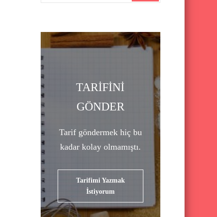
a
r
c
h
f
o
TARİFİNİ
r
GÖNDER
:
Tarif göndermek hiç bu
kadar kolay olmamıştı.
Tarifimi Yazmak
İstiyorum