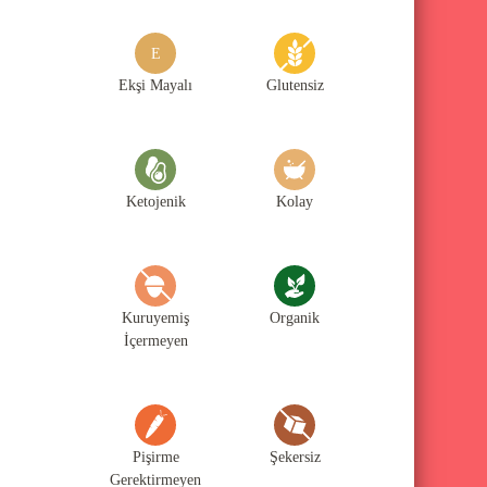
g
o
E
r
Ekşi Mayalı
Glutensiz
i
l
e
Ketojenik
Kolay
r
i
Kuruyemiş
Organik
İçermeyen
Pişirme
Şekersiz
Gerektirmeyen