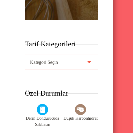
Tarif Kategorileri
T
a
r
i
Özel Durumlar
f
K
a
Derin Dondurucuda
Düşük Karbonhidrat
t
Saklanan
e