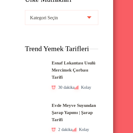
Ü
l
k
e
Trend Yemek Tarifleri
M
u
Esnaf Lokantası Usulü
t
Mercimek Çorbası
f
Tarifi
a
30 dakika
Kolay
k
l
Evde Meyve Suyundan
a
Şarap Yapımı | Şarap
Tarifi
r
ı
2 dakika
Kolay