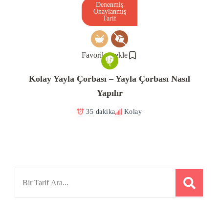
Denenmiş
Onaylanmış
Tarif
Favorilere ekle
Kolay Yayla Çorbası – Yayla Çorbası Nasıl
Yapılır
35 dakika
Kolay
Search
for: