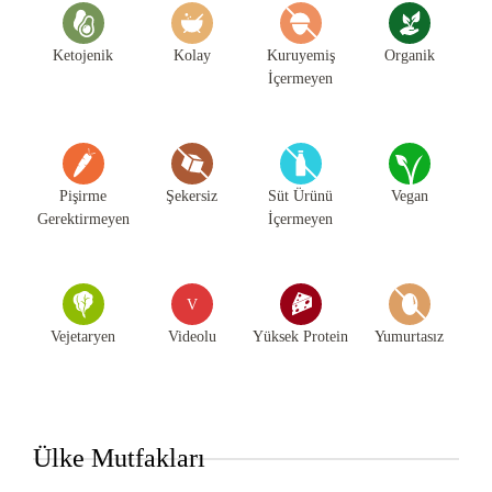
Ketojenik
Kolay
Kuruyemiş
Organik
İçermeyen
Pişirme
Şekersiz
Süt Ürünü
Vegan
Gerektirmeyen
İçermeyen
V
Vejetaryen
Videolu
Yüksek Protein
Yumurtasız
Ülke Mutfakları