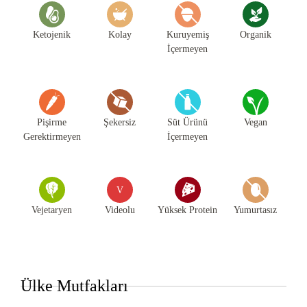
Ketojenik
Kolay
Kuruyemiş
Organik
İçermeyen
Pişirme
Şekersiz
Süt Ürünü
Vegan
Gerektirmeyen
İçermeyen
V
Vejetaryen
Videolu
Yüksek Protein
Yumurtasız
Ülke Mutfakları