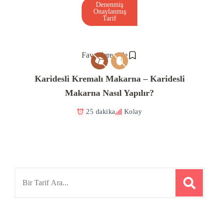
Denenmiş
Onaylanmış
Tarif
Favorilere ekle
Karidesli Kremalı Makarna – Karidesli
Makarna Nasıl Yapılır?
25 dakika
Kolay
Search
for: