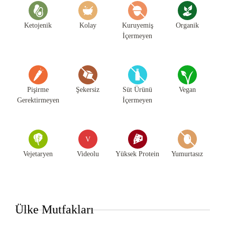
Ketojenik
Kolay
Kuruyemiş
Organik
İçermeyen
Pişirme
Şekersiz
Süt Ürünü
Vegan
Gerektirmeyen
İçermeyen
V
Vejetaryen
Videolu
Yüksek Protein
Yumurtasız
Ülke Mutfakları