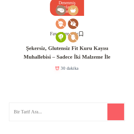
Denenmiş
Onaylanmış
Tarif
Favorilere ekle
Şekersiz, Glutensiz Fit Kuru Kayısı
Muhallebisi – Sadece İki Malzeme İle
30 dakika
Search
for: