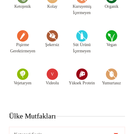
Ketojenik
Kolay
Kuruyemiş
Organik
İçermeyen
Pişirme
Şekersiz
Süt Ürünü
Vegan
Gerektirmeyen
İçermeyen
V
Vejetaryen
Videolu
Yüksek Protein
Yumurtasız
Ülke Mutfakları
Ülke