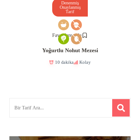
Denenmiş
Onaylanmış
Tarif
Favorilere ekle
Yoğurtlu Nohut Mezesi
10 dakika
Kolay
Search
for: