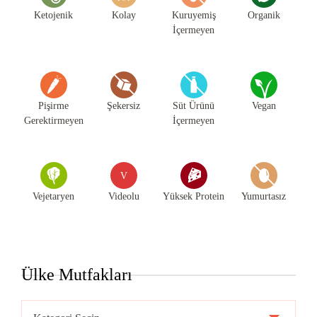
Ketojenik
Kolay
Kuruyemiş
Organik
İçermeyen
Pişirme
Şekersiz
Süt Ürünü
Vegan
Gerektirmeyen
İçermeyen
V
Vejetaryen
Videolu
Yüksek Protein
Yumurtasız
Ülke Mutfakları
Ülke