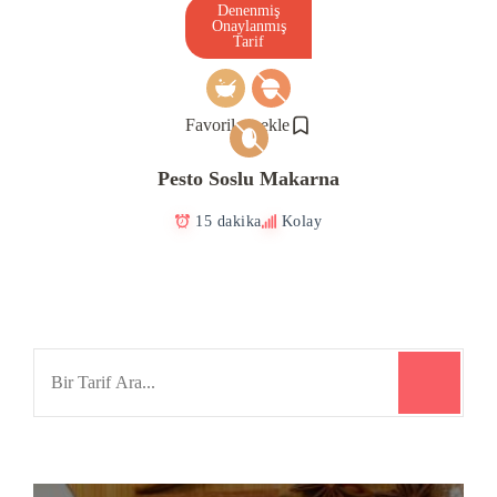
Denenmiş
Onaylanmış
Tarif
Favorilere ekle
Pesto Soslu Makarna
15 dakika
Kolay
Search
for: