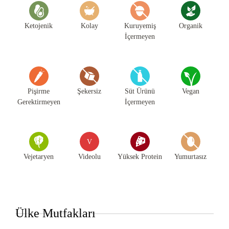
Ketojenik
Kolay
Kuruyemiş
Organik
İçermeyen
Pişirme
Şekersiz
Süt Ürünü
Vegan
Gerektirmeyen
İçermeyen
V
Vejetaryen
Videolu
Yüksek Protein
Yumurtasız
Ülke Mutfakları