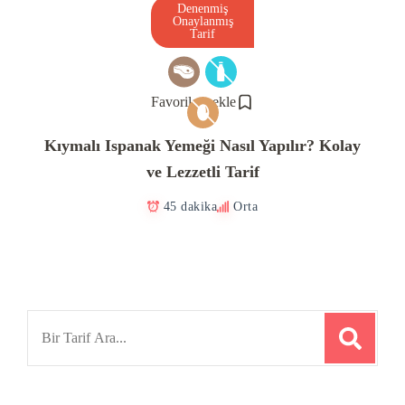
Denenmiş
Onaylanmış
Tarif
Favorilere ekle
Kıymalı Ispanak Yemeği Nasıl Yapılır? Kolay
ve Lezzetli Tarif
45 dakika
Orta
Search
for: