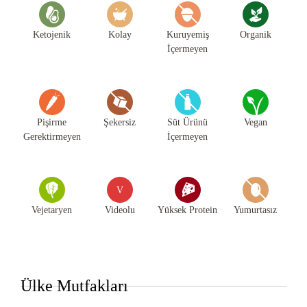
Ketojenik
Kolay
Kuruyemiş
Organik
İçermeyen
Pişirme
Şekersiz
Süt Ürünü
Vegan
Gerektirmeyen
İçermeyen
V
Vejetaryen
Videolu
Yüksek Protein
Yumurtasız
Ülke Mutfakları