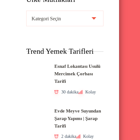
Ü
l
k
e
Trend Yemek Tarifleri
M
u
Esnaf Lokantası Usulü
t
Mercimek Çorbası
f
Tarifi
a
30 dakika
Kolay
k
l
Evde Meyve Suyundan
a
Şarap Yapımı | Şarap
Tarifi
r
ı
2 dakika
Kolay