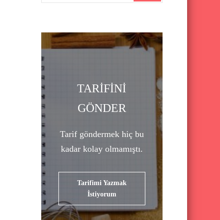
a
r
c
h
f
o
TARİFİNİ
r
GÖNDER
:
Tarif göndermek hiç bu
kadar kolay olmamıştı.
Tarifimi Yazmak
İstiyorum