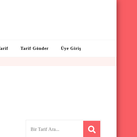
arif
Tarif Gönder
Üye Giriş
S
e