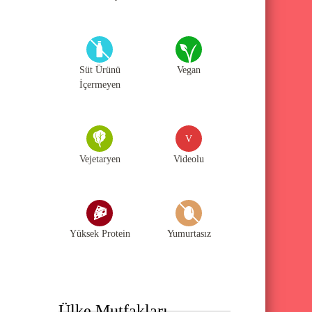
Süt Ürünü
Vegan
İçermeyen
V
Vejetaryen
Videolu
Yüksek Protein
Yumurtasız
Ülke Mutfakları