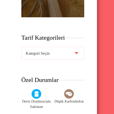
Tarif Kategorileri
T
a
r
i
Özel Durumlar
f
K
a
Derin Dondurucuda
Düşük Karbonhidrat
t
Saklanan
e