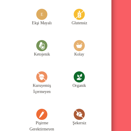
g
o
E
r
Ekşi Mayalı
Glutensiz
i
l
e
Ketojenik
Kolay
r
i
Kuruyemiş
Organik
İçermeyen
Pişirme
Şekersiz
Gerektirmeyen