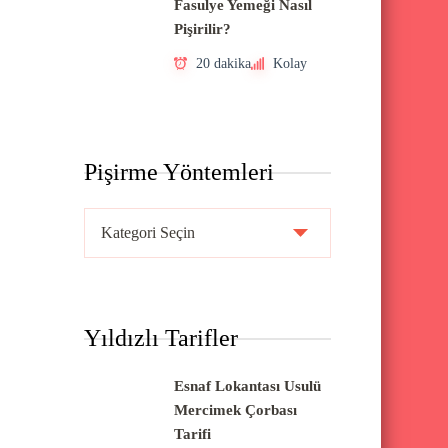
Fasulye Yemeği Nasıl
Pişirilir?
20 dakika
Kolay
Pişirme Yöntemleri
P
i
ş
i
Yıldızlı Tarifler
r
m
Esnaf Lokantası Usulü
e
Mercimek Çorbası
Y
Tarifi