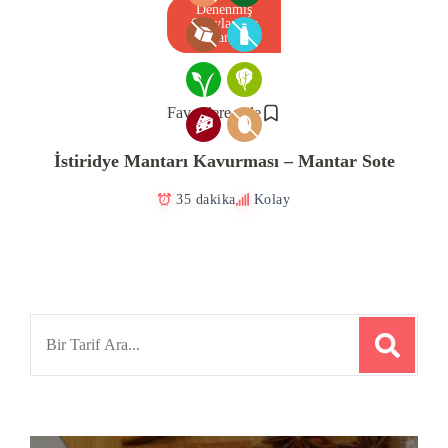
Denenmiş
Onaylanmış
Tarif
Favorilere ekle
İstiridye Mantarı Kavurması – Mantar Sote
35 dakika
Kolay
Search
for: