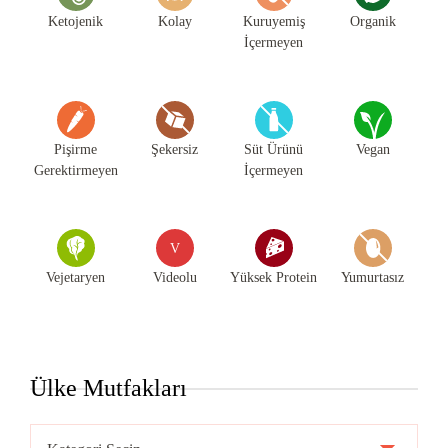
Ketojenik
Kolay
Kuruyemiş
Organik
İçermeyen
Pişirme
Şekersiz
Süt Ürünü
Vegan
Gerektirmeyen
İçermeyen
V
Vejetaryen
Videolu
Yüksek Protein
Yumurtasız
Ülke Mutfakları
Ülke