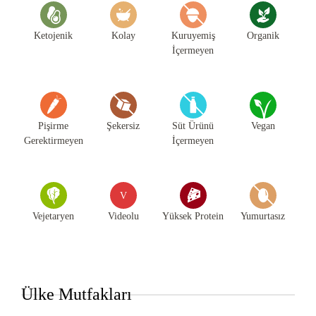
Ketojenik
Kolay
Kuruyemiş
Organik
İçermeyen
Pişirme
Şekersiz
Süt Ürünü
Vegan
Gerektirmeyen
İçermeyen
V
Vejetaryen
Videolu
Yüksek Protein
Yumurtasız
Ülke Mutfakları