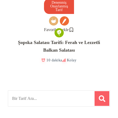
Denenmiş
Onaylanmış
Tarif
Favorilere ekle
Şopska Salatası Tarifi: Ferah ve Lezzetli
Balkan Salatası
10 dakika
Kolay
Search
for: