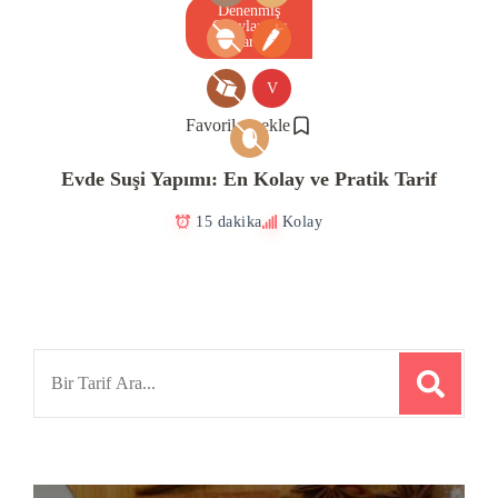
Denenmiş
Onaylanmış
Tarif
V
Favorilere ekle
Evde Suşi Yapımı: En Kolay ve Pratik Tarif
15 dakika
Kolay
Search
for: