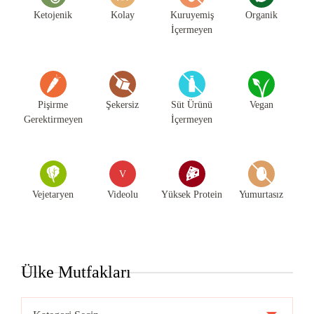
Ketojenik
Kolay
Kuruyemiş
Organik
İçermeyen
Pişirme
Şekersiz
Süt Ürünü
Vegan
Gerektirmeyen
İçermeyen
V
Vejetaryen
Videolu
Yüksek Protein
Yumurtasız
Ülke Mutfakları
Ülke