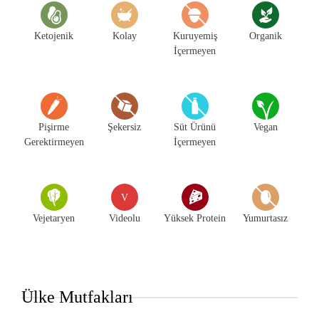
Ketojenik
Kolay
Kuruyemiş
Organik
İçermeyen
Pişirme
Şekersiz
Süt Ürünü
Vegan
Gerektirmeyen
İçermeyen
V
Vejetaryen
Videolu
Yüksek Protein
Yumurtasız
Ülke Mutfakları