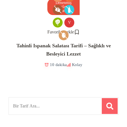
Denenmiş
Onaylanmış
Tarif
V
Favorilere ekle
Tahinli Ispanak Salatası Tarifi – Sağlıklı ve
Besleyici Lezzet
10 dakika
Kolay
Search
for: