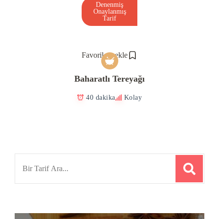
Denenmiş
Onaylanmış
Tarif
Favorilere ekle
Baharatlı Tereyağı
40 dakika
Kolay
Search
for: