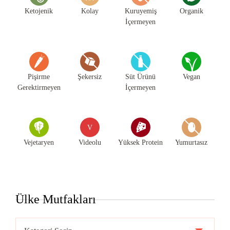
Ketojenik
Kolay
Kuruyemiş
Organik
İçermeyen
Pişirme
Şekersiz
Süt Ürünü
Vegan
Gerektirmeyen
İçermeyen
V
Vejetaryen
Videolu
Yüksek Protein
Yumurtasız
Ülke Mutfakları
Ülke