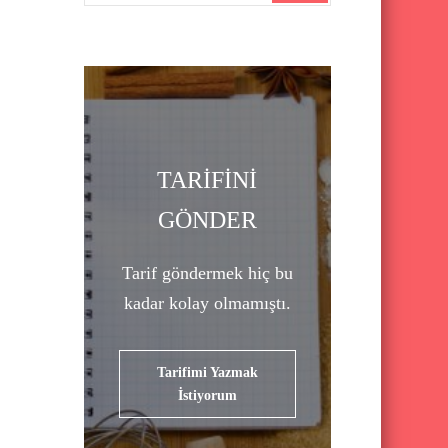
a
r
c
h
f
o
TARİFİNİ
r
GÖNDER
:
Tarif göndermek hiç bu
kadar kolay olmamıştı.
Tarifimi Yazmak
İstiyorum