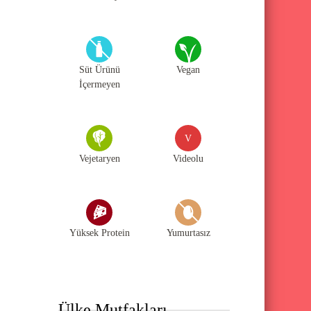
Süt Ürünü
Vegan
İçermeyen
V
Vejetaryen
Videolu
Yüksek Protein
Yumurtasız
Ülke Mutfakları