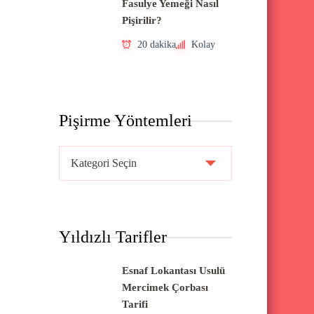
Fasulye Yemeği Nasıl
Pişirilir?
20 dakika
Kolay
Pişirme Yöntemleri
P
i
ş
i
Yıldızlı Tarifler
r
m
Esnaf Lokantası Usulü
e
Mercimek Çorbası
Y
Tarifi