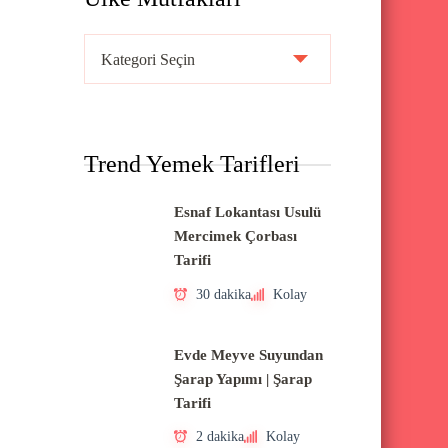
Ü
l
k
e
Trend Yemek Tarifleri
M
u
Esnaf Lokantası Usulü
t
Mercimek Çorbası
f
Tarifi
a
30 dakika
Kolay
k
l
Evde Meyve Suyundan
a
Şarap Yapımı | Şarap
Tarifi
r
ı
2 dakika
Kolay