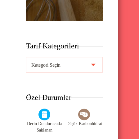
Tarif Kategorileri
T
a
r
i
Özel Durumlar
f
K
a
Derin Dondurucuda
Düşük Karbonhidrat
t
Saklanan
e