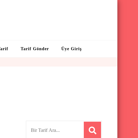
arif
Tarif Gönder
Üye Giriş
S
e