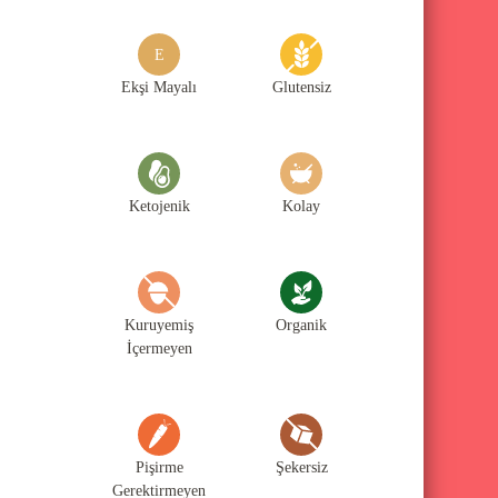
g
o
E
r
Ekşi Mayalı
Glutensiz
i
l
e
Ketojenik
Kolay
r
i
Kuruyemiş
Organik
İçermeyen
Pişirme
Şekersiz
Gerektirmeyen