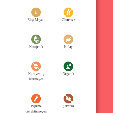
g
o
E
r
Ekşi Mayalı
Glutensiz
i
l
e
Ketojenik
Kolay
r
i
Kuruyemiş
Organik
İçermeyen
Pişirme
Şekersiz
Gerektirmeyen