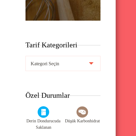
Tarif Kategorileri
T
a
r
i
Özel Durumlar
f
K
a
Derin Dondurucuda
Düşük Karbonhidrat
t
Saklanan
e