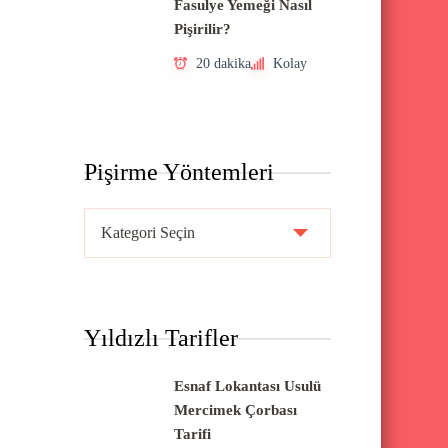
Fasulye Yemeği Nasıl
Pişirilir?
20 dakika
Kolay
Pişirme Yöntemleri
P
i
ş
i
Yıldızlı Tarifler
r
m
Esnaf Lokantası Usulü
e
Mercimek Çorbası
Y
Tarifi