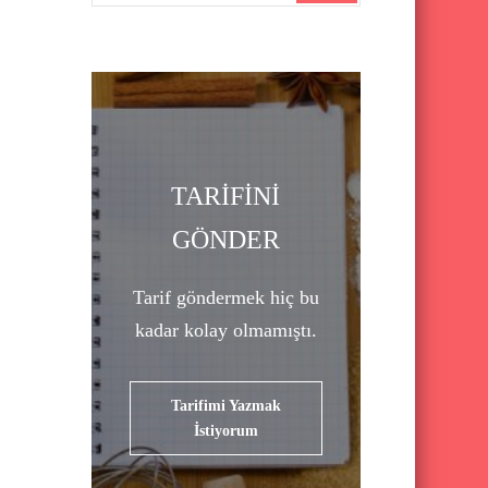
a
r
c
h
f
o
TARİFİNİ
r
GÖNDER
:
Tarif göndermek hiç bu
kadar kolay olmamıştı.
Tarifimi Yazmak
İstiyorum