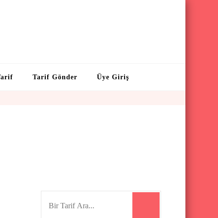
arif
Tarif Gönder
Üye Giriş
S
e