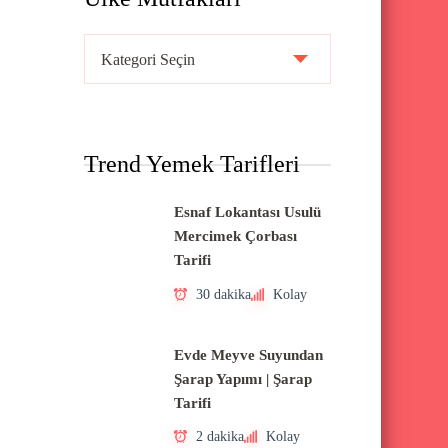
Ü
l
k
e
Trend Yemek Tarifleri
M
u
Esnaf Lokantası Usulü
t
Mercimek Çorbası
f
Tarifi
a
30 dakika
Kolay
k
l
Evde Meyve Suyundan
a
Şarap Yapımı | Şarap
Tarifi
r
ı
2 dakika
Kolay