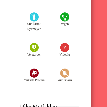
Süt Ürünü
Vegan
İçermeyen
V
Vejetaryen
Videolu
Yüksek Protein
Yumurtasız
Ülke Mutfakları