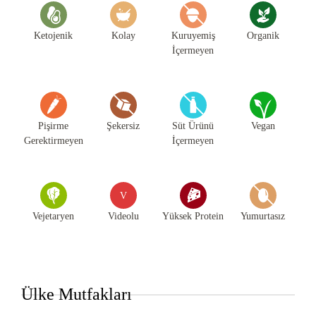
Ketojenik
Kolay
Kuruyemiş
Organik
İçermeyen
Pişirme
Şekersiz
Süt Ürünü
Vegan
Gerektirmeyen
İçermeyen
V
Vejetaryen
Videolu
Yüksek Protein
Yumurtasız
Ülke Mutfakları