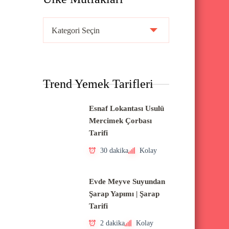
Ü
l
k
e
Trend Yemek Tarifleri
M
u
Esnaf Lokantası Usulü
t
Mercimek Çorbası
f
Tarifi
a
30 dakika
Kolay
k
l
Evde Meyve Suyundan
a
Şarap Yapımı | Şarap
Tarifi
r
ı
2 dakika
Kolay