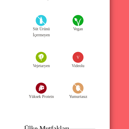
Süt Ürünü
Vegan
İçermeyen
V
Vejetaryen
Videolu
Yüksek Protein
Yumurtasız
Ülke Mutfakları