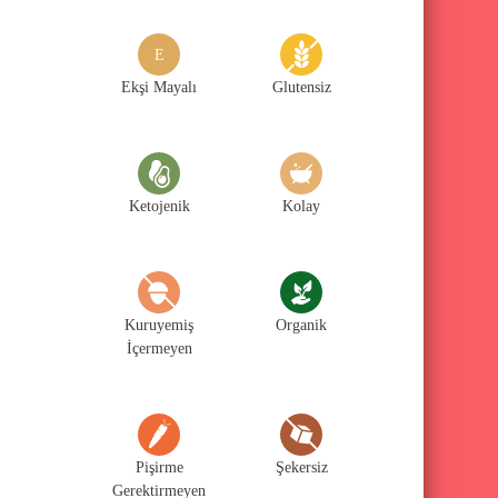
g
o
E
r
Ekşi Mayalı
Glutensiz
i
l
e
Ketojenik
Kolay
r
i
Kuruyemiş
Organik
İçermeyen
Pişirme
Şekersiz
Gerektirmeyen