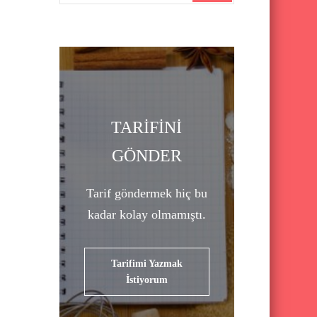
a
r
c
h
f
o
TARİFİNİ
r
GÖNDER
:
Tarif göndermek hiç bu
kadar kolay olmamıştı.
Tarifimi Yazmak
İstiyorum