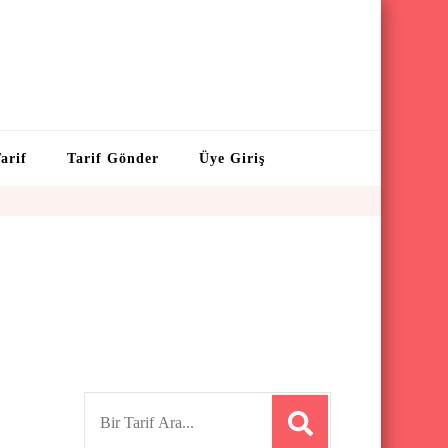
arif
Tarif Gönder
Üye Giriş
S
e