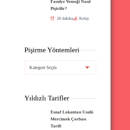
Fasulye Yemeği Nasıl
Pişirilir?
20 dakika
Kolay
Pişirme Yöntemleri
P
i
ş
i
Yıldızlı Tarifler
r
m
Esnaf Lokantası Usulü
e
Mercimek Çorbası
Y
Tarifi