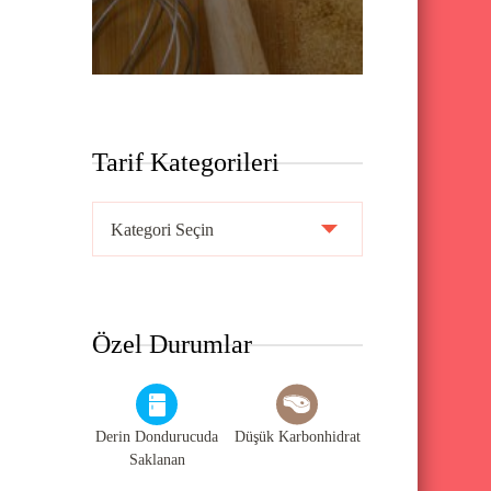
Tarif Kategorileri
T
a
r
i
Özel Durumlar
f
K
a
Derin Dondurucuda
Düşük Karbonhidrat
t
Saklanan
e