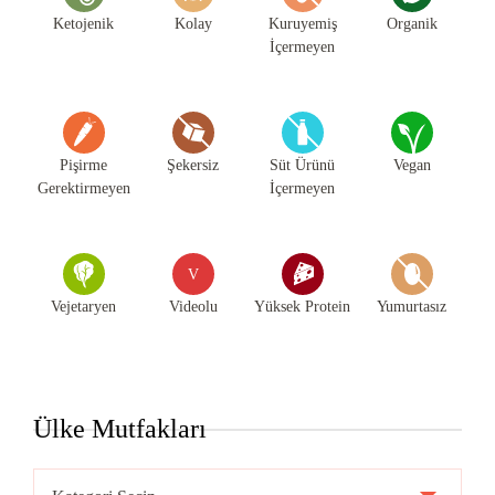
Ketojenik
Kolay
Kuruyemiş
Organik
İçermeyen
Pişirme
Şekersiz
Süt Ürünü
Vegan
Gerektirmeyen
İçermeyen
V
Vejetaryen
Videolu
Yüksek Protein
Yumurtasız
Ülke Mutfakları
Ülke