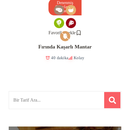
Denenmiş
Onaylanmış
Tarif
Favorilere ekle
Fırında Kaşarlı Mantar
40 dakika
Kolay
Search
for: