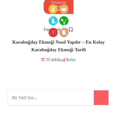
Denenmiş
Onaylanmış
Tarif
Favorilere ekle
V
Karabuğday Ekmeği Nasıl Yapılır – En Kolay
Karabuğday Ekmeği Tarifi
35 dakika
Kolay
Search
for: