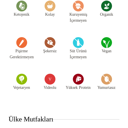
Ketojenik
Kolay
Kuruyemiş
Organik
İçermeyen
Pişirme
Şekersiz
Süt Ürünü
Vegan
Gerektirmeyen
İçermeyen
V
Vejetaryen
Videolu
Yüksek Protein
Yumurtasız
Ülke Mutfakları