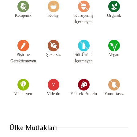
Ketojenik
Kolay
Kuruyemiş
Organik
İçermeyen
Pişirme
Şekersiz
Süt Ürünü
Vegan
Gerektirmeyen
İçermeyen
V
Vejetaryen
Videolu
Yüksek Protein
Yumurtasız
Ülke Mutfakları