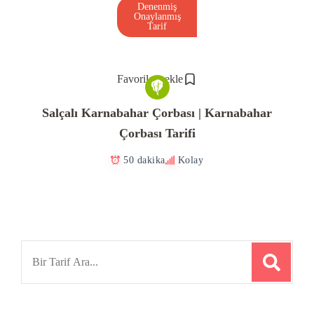
Denenmiş
Onaylanmış
Tarif
Favorilere ekle
Salçalı Karnabahar Çorbası | Karnabahar
Çorbası Tarifi
50 dakika
Kolay
Search
for: