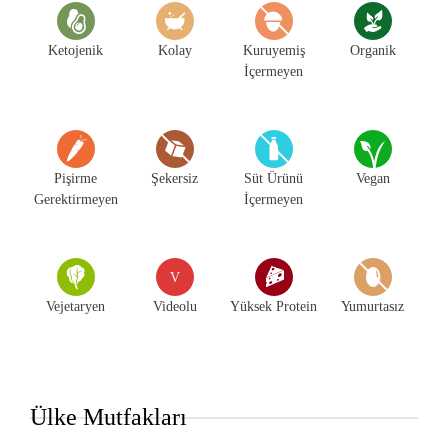
Ketojenik
Kolay
Kuruyemiş
Organik
İçermeyen
Pişirme
Şekersiz
Süt Ürünü
Vegan
Gerektirmeyen
İçermeyen
V
Vejetaryen
Videolu
Yüksek Protein
Yumurtasız
Ülke Mutfakları