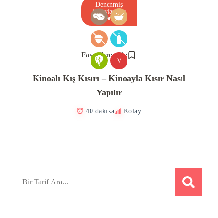
Denenmiş
Onaylanmış
Tarif
Favorilere ekle
V
Kinoalı Kış Kısırı – Kinoayla Kısır Nasıl
Yapılır
40 dakika
Kolay
Search
for: