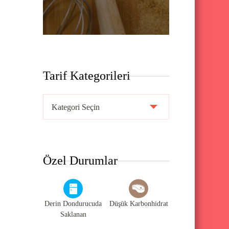
Tarif Kategorileri
T
a
r
i
Özel Durumlar
f
K
a
Derin Dondurucuda
Düşük Karbonhidrat
t
Saklanan
e