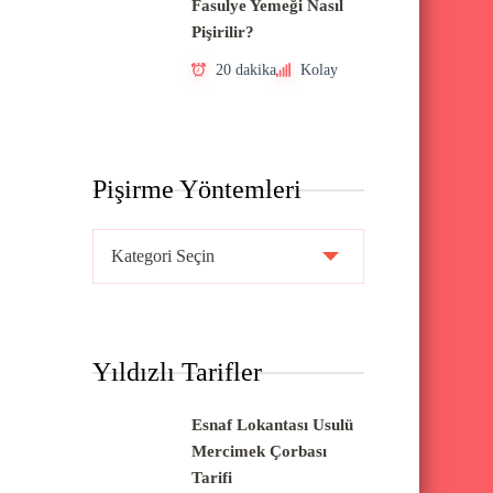
Fasulye Yemeği Nasıl
Pişirilir?
20 dakika
Kolay
Pişirme Yöntemleri
P
i
ş
i
Yıldızlı Tarifler
r
m
Esnaf Lokantası Usulü
e
Mercimek Çorbası
Y
Tarifi