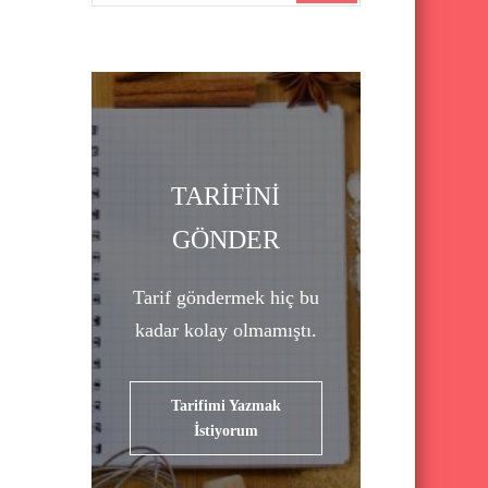
a
r
c
h
f
o
TARİFİNİ
r
GÖNDER
:
Tarif göndermek hiç bu
kadar kolay olmamıştı.
Tarifimi Yazmak
İstiyorum