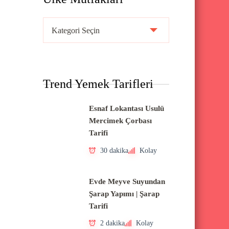
Ü
l
k
e
Trend Yemek Tarifleri
M
u
Esnaf Lokantası Usulü
t
Mercimek Çorbası
f
Tarifi
a
30 dakika
Kolay
k
l
Evde Meyve Suyundan
a
Şarap Yapımı | Şarap
Tarifi
r
ı
2 dakika
Kolay