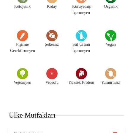
Ketojenik
Kolay
Kuruyemiş
Organik
İçermeyen
Pişirme
Şekersiz
Süt Ürünü
Vegan
Gerektirmeyen
İçermeyen
V
Vejetaryen
Videolu
Yüksek Protein
Yumurtasız
Ülke Mutfakları
Ülke