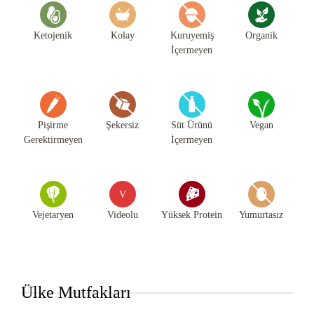
Ketojenik
Kolay
Kuruyemiş
Organik
İçermeyen
Pişirme
Şekersiz
Süt Ürünü
Vegan
Gerektirmeyen
İçermeyen
V
Vejetaryen
Videolu
Yüksek Protein
Yumurtasız
Ülke Mutfakları