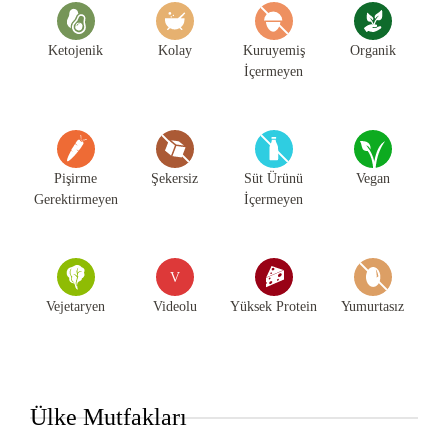
Ketojenik
Kolay
Kuruyemiş
Organik
İçermeyen
Pişirme
Şekersiz
Süt Ürünü
Vegan
Gerektirmeyen
İçermeyen
V
Vejetaryen
Videolu
Yüksek Protein
Yumurtasız
Ülke Mutfakları