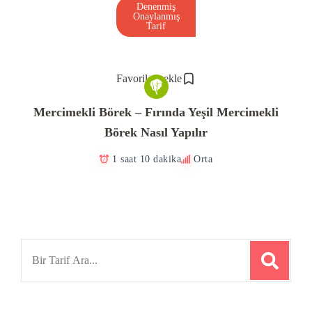
Denenmiş
Onaylanmış
Tarif
Favorilere ekle
Mercimekli Börek – Fırında Yeşil Mercimekli
Börek Nasıl Yapılır
1 saat 10 dakika
Orta
Search
for: