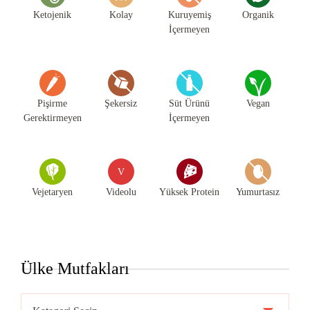
Ketojenik
Kolay
Kuruyemiş
Organik
İçermeyen
Pişirme
Şekersiz
Süt Ürünü
Vegan
Gerektirmeyen
İçermeyen
V
Vejetaryen
Videolu
Yüksek Protein
Yumurtasız
Ülke Mutfakları
Ülke