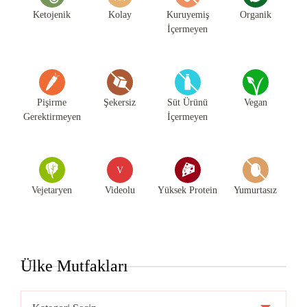
Ketojenik
Kolay
Kuruyemiş
Organik
İçermeyen
Pişirme
Şekersiz
Süt Ürünü
Vegan
Gerektirmeyen
İçermeyen
V
Vejetaryen
Videolu
Yüksek Protein
Yumurtasız
Ülke Mutfakları
Ülke