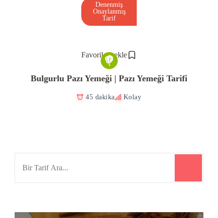
Denenmiş
Onaylanmış
Tarif
Favorilere ekle
Bulgurlu Pazı Yemeği | Pazı Yemeği Tarifi
45 dakika
Kolay
Search
for: