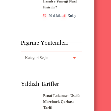
Fasulye Yemeği Nasıl
Pişirilir?
20 dakika
Kolay
Pişirme Yöntemleri
P
i
ş
i
Yıldızlı Tarifler
r
m
Esnaf Lokantası Usulü
e
Mercimek Çorbası
Y
Tarifi