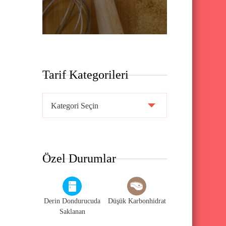
Tarif Kategorileri
T
a
r
i
Özel Durumlar
f
K
a
Derin Dondurucuda
Düşük Karbonhidrat
t
Saklanan
e