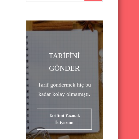
a
r
c
h
f
o
TARİFİNİ
r
GÖNDER
:
Tarif göndermek hiç bu
kadar kolay olmamıştı.
Tarifimi Yazmak
İstiyorum