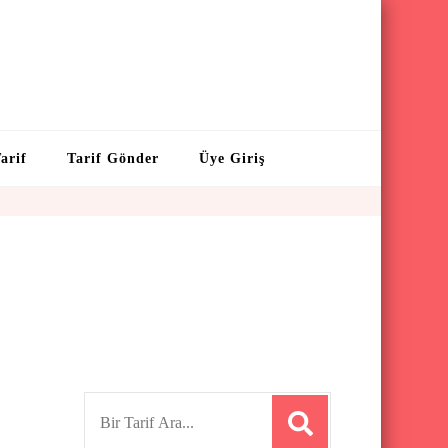
arif
Tarif Gönder
Üye Giriş
S
e