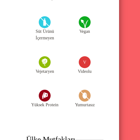
Süt Ürünü
Vegan
İçermeyen
V
Vejetaryen
Videolu
Yüksek Protein
Yumurtasız
Ülke Mutfakları