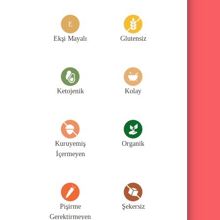
g
o
E
r
Ekşi Mayalı
Glutensiz
i
l
e
Ketojenik
Kolay
r
i
Kuruyemiş
Organik
İçermeyen
Pişirme
Şekersiz
Gerektirmeyen