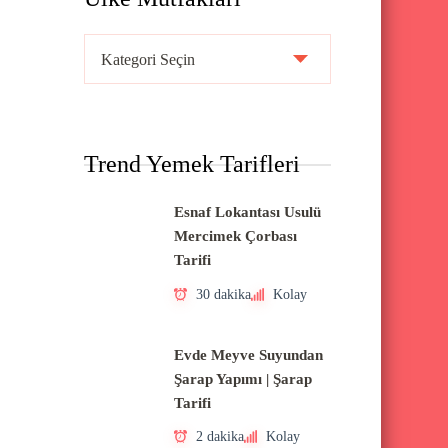
Ü
l
k
e
Trend Yemek Tarifleri
M
u
Esnaf Lokantası Usulü
t
Mercimek Çorbası
f
Tarifi
a
30 dakika
Kolay
k
l
Evde Meyve Suyundan
a
Şarap Yapımı | Şarap
Tarifi
r
ı
2 dakika
Kolay