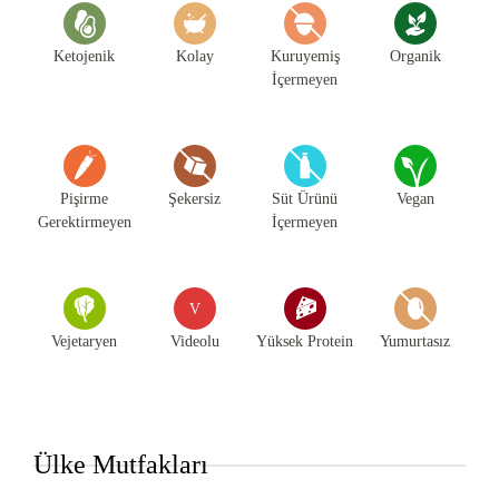
Ketojenik
Kolay
Kuruyemiş
Organik
İçermeyen
Pişirme
Şekersiz
Süt Ürünü
Vegan
Gerektirmeyen
İçermeyen
V
Vejetaryen
Videolu
Yüksek Protein
Yumurtasız
Ülke Mutfakları