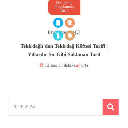
Denenmiş
Onaylanmış
Tarif
Favorilere ekle
Tekirdağlı’dan Tekirdağ Köftesi Tarifi |
Yıllardır Sır Gibi Saklanan Tarif
12 saat 35 dakika
Orta
Search
for: