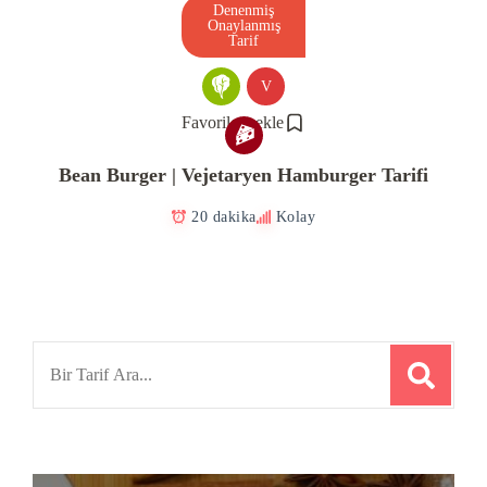
Denenmiş
Onaylanmış
Tarif
V
Favorilere ekle
Bean Burger | Vejetaryen Hamburger Tarifi
20 dakika
Kolay
Search
for: