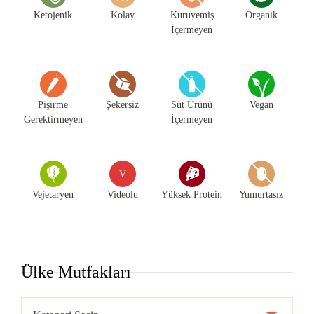
Ketojenik
Kolay
Kuruyemiş
Organik
İçermeyen
Pişirme
Şekersiz
Süt Ürünü
Vegan
Gerektirmeyen
İçermeyen
V
Vejetaryen
Videolu
Yüksek Protein
Yumurtasız
Ülke Mutfakları
Ülke