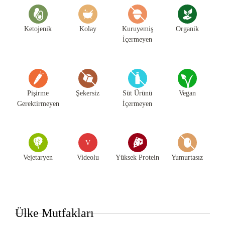
Ketojenik
Kolay
Kuruyemiş
Organik
İçermeyen
Pişirme
Şekersiz
Süt Ürünü
Vegan
Gerektirmeyen
İçermeyen
V
Vejetaryen
Videolu
Yüksek Protein
Yumurtasız
Ülke Mutfakları