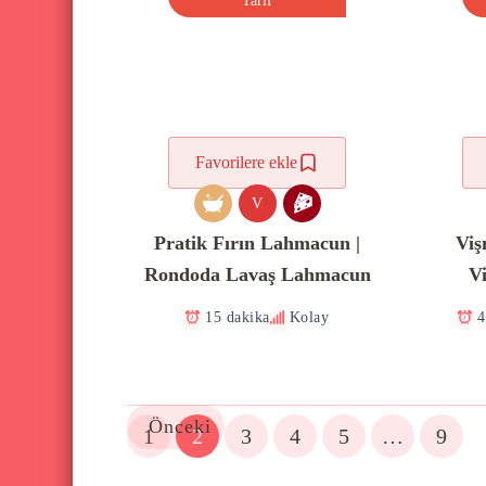
Tarif
Favorilere ekle
V
Pratik Fırın Lahmacun |
Viş
Rondoda Lavaş Lahmacun
Vi
15 dakika
Kolay
4
Önceki
1
2
3
4
5
…
9