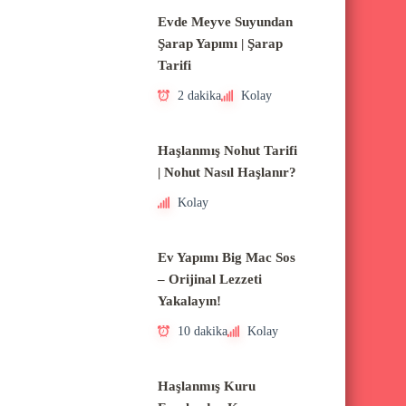
l
Evde Meyve Suyundan
a
Şarap Yapımı | Şarap
Tarifi
r
ı
2 dakika
Kolay
Haşlanmış Nohut Tarifi
| Nohut Nasıl Haşlanır?
Kolay
Ev Yapımı Big Mac Sos
– Orijinal Lezzeti
Yakalayın!
10 dakika
Kolay
Haşlanmış Kuru