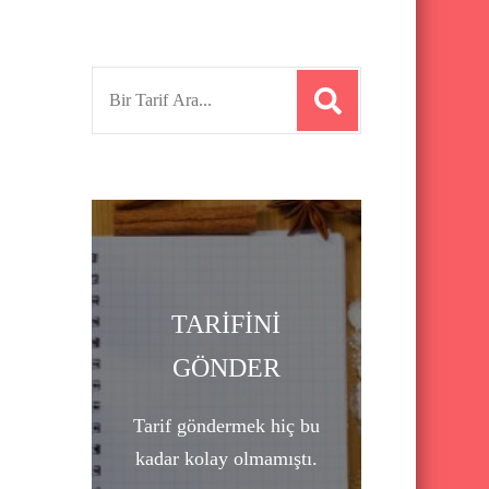
S
e
a
r
c
h
f
o
TARİFİNİ
r
GÖNDER
:
Tarif göndermek hiç bu
kadar kolay olmamıştı.