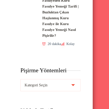
Fasulyeden Kuru
Fasulye Yemeği Tarifi |
Buzluktan Çıkan
Haşlanmış Kuru
Fasulye ile Kuru
Fasulye Yemeği Nasıl
Pişirilir?
20 dakika
Kolay
Pişirme Yöntemleri
P
i
ş
i