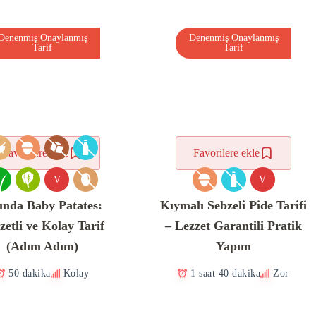
Denenmiş Onaylanmış
Denenmiş Onaylanmış
Tarif
Tarif
Favorilere ekle
Favorilere ekle
V
V
ında Baby Patates:
Kıymalı Sebzeli Pide Tarifi
zetli ve Kolay Tarif
– Lezzet Garantili Pratik
(Adım Adım)
Yapım
50 dakika
Kolay
1 saat 40 dakika
Zor