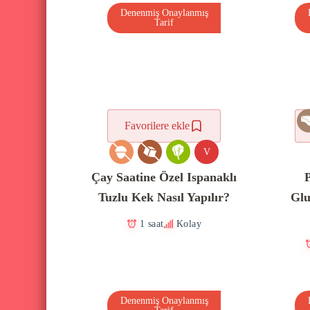
Denenmiş Onaylanmış
Tarif
Favorilere ekle
V
Çay Saatine Özel Ispanaklı
P
Tuzlu Kek Nasıl Yapılır?
Glu
1 saat
Kolay
Denenmiş Onaylanmış