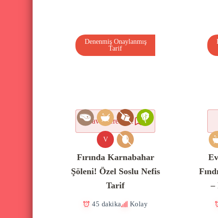
Denenmiş Onaylanmış
Tarif
Favorilere ekle
V
Fırında Karnabahar
Ev
Şöleni! Özel Soslu Nefis
Fınd
Tarif
–
45 dakika
Kolay