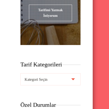
Tarifimi Yazmak
İstiyorum
Tarif Kategorileri
T
a
r
i
Özel Durumlar
f