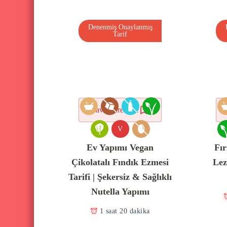
Denenmiş Onaylanmış
Tarif
Favorilere ekle
V
Ev Yapımı Vegan
Fır
Çikolatalı Fındık Ezmesi
Lez
Tarifi | Şekersiz & Sağlıklı
Nutella Yapımı
1 saat 20 dakika