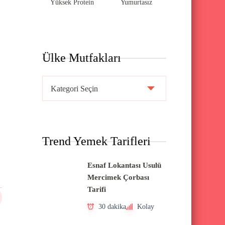
Yüksek Protein
Yumurtasız
Ülke Mutfakları
Ü
l
k
e
Trend Yemek Tarifleri
M
u
Esnaf Lokantası Usulü
t
Mercimek Çorbası
f
Tarifi
a
30 dakika
Kolay
k