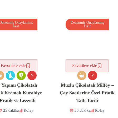
Denenmiş Onaylanmış
Denenmiş Onaylanmış
Tarif
Tarif
Favorilere ekle
Favorilere ekle
V
V
 Yapımı Çikolatalı
Muzlu Çikolatalı Milföy –
ık Kremalı Kurabiye
Çay Saatlerine Özel Pratik
 Pratik ve Lezzetli
Tatlı Tarifi
25 dakika
Kolay
30 dakika
Kolay