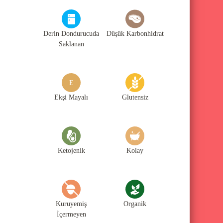
K
a
Derin Dondurucuda
Düşük Karbonhidrat
t
Saklanan
e
g
o
E
r
Ekşi Mayalı
Glutensiz
i
l
e
Ketojenik
Kolay
r
i
Kuruyemiş
Organik
İçermeyen