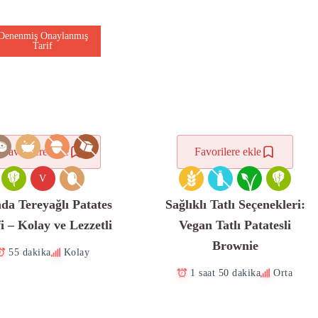
Denenmiş Onaylanmış
Tarif
Favorilere ekle
Favorilere ekle
V
nda Tereyağlı Patates
Sağlıklı Tatlı Seçenekleri:
fi – Kolay ve Lezzetli
Vegan Tatlı Patatesli
Brownie
55 dakika
Kolay
1 saat 50 dakika
Orta