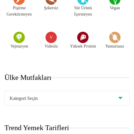
Pişirme
Şekersiz
Süt Ürünü
Vegan
Gerektirmeyen
İçermeyen
V
Vejetaryen
Videolu
Yüksek Protein
Yumurtasız
Ülke Mutfakları
Ülke
Mutfakları
Trend Yemek Tarifleri