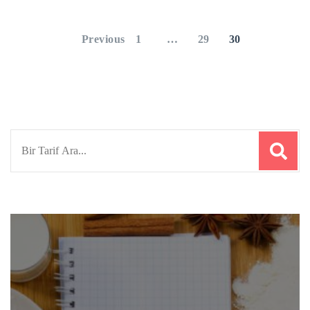
Yazı
sayfalaması
PAGE
PAGE
PAGE
Previous
1
…
29
30
Search
for: